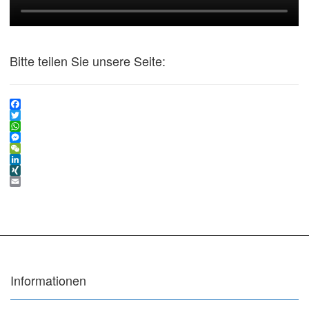
Bitte teilen Sie unsere Seite:
Facebook
Twitter
WhatsApp
Messenger
WeChat
LinkedIn
XING
Email
Informationen