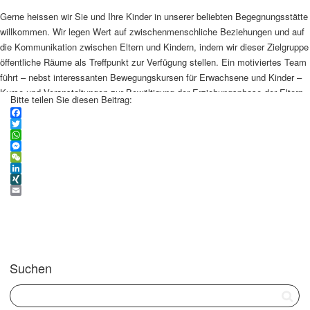
Gerne heissen wir Sie und Ihre Kinder in unserer beliebten Begegnungsstätte
willkommen. Wir legen Wert auf zwischenmenschliche Beziehungen und auf
die Kommunikation zwischen Eltern und Kindern, indem wir dieser Zielgruppe
öffentliche Räume als Treffpunkt zur Verfügung stellen. Ein motiviertes Team
führt – nebst interessanten Bewegungskursen für Erwachsene und Kinder –
Kurse und Veranstaltungen zur Bewältigung der Erziehungsphase der Eltern
Bitte teilen Sie diesen Beitrag:
durch.
Weiterlesen …
Facebook
Twitter
WhatsApp
Messenger
WeChat
LinkedIn
XING
Email
Suchen