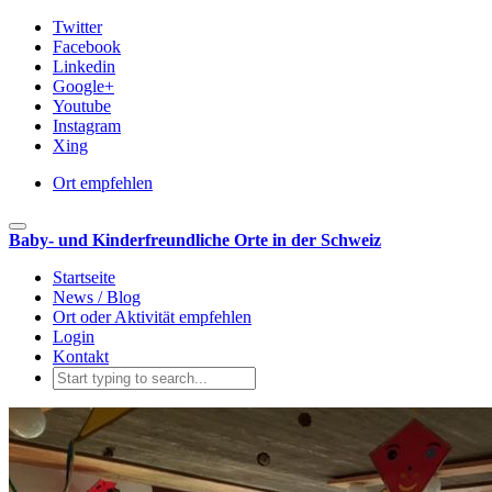
Twitter
Facebook
Linkedin
Google+
Youtube
Instagram
Xing
Ort empfehlen
Toggle navigation
Baby- und Kinderfreundliche Orte in der Schweiz
Startseite
News / Blog
Ort oder Aktivität empfehlen
Login
Kontakt