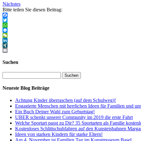
Nächstes
Bitte teilen Sie diesen Beitrag:
Facebook
Twitter
WhatsApp
Messenger
WeChat
LinkedIn
XING
Email
Suchen
Neueste Blog Beiträge
Achtung Kinder überraschen (auf dem Schulweg)!
Engagierte Menschen mit herrlichen Ideen für Familien und un
Ein Buch Deiner Wahl zum Geburtstag!
UBER schenkt unserer Community im 2019 die erste Fahrt
Welche Sportart passt zu Dir? 35 Sportarten als Familie kostenl
Kostenloses Schlittschuhfahren auf den Kunsteisbahnen Marga
Ideen von starken Kindern für starke Eltern!
Am 4. November ist Familien Tag im Kunstmuseum Basel