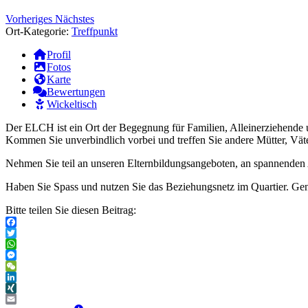
Vorheriges
Nächstes
Ort-Kategorie:
Treffpunkt
Profil
Fotos
Karte
Bewertungen
Wickeltisch
Der ELCH ist ein Ort der Begegnung für Familien, Alleinerziehende un
Kommen Sie unverbindlich vorbei und treffen Sie andere Mütter, Väte
Nehmen Sie teil an unseren Elternbildungsangeboten, an spannenden 
Haben Sie Spass und nutzen Sie das Beziehungsnetz im Quartier. Genie
Bitte teilen Sie diesen Beitrag:
Facebook
Twitter
WhatsApp
Messenger
WeChat
LinkedIn
XING