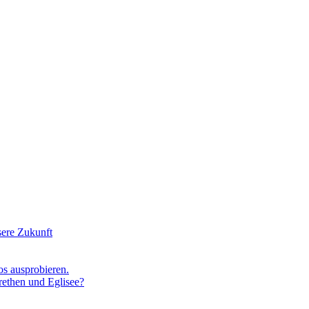
sere Zukunft
os ausprobieren.
rethen und Eglisee?