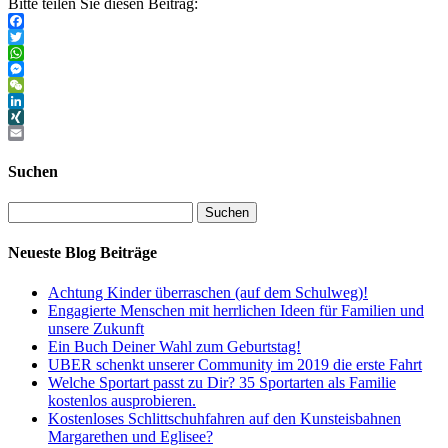
Bitte teilen Sie diesen Beitrag:
Facebook
Twitter
WhatsApp
Messenger
WeChat
LinkedIn
XING
Email
Suchen
Neueste Blog Beiträge
Achtung Kinder überraschen (auf dem Schulweg)!
Engagierte Menschen mit herrlichen Ideen für Familien und
unsere Zukunft
Ein Buch Deiner Wahl zum Geburtstag!
UBER schenkt unserer Community im 2019 die erste Fahrt
Welche Sportart passt zu Dir? 35 Sportarten als Familie
kostenlos ausprobieren.
Kostenloses Schlittschuhfahren auf den Kunsteisbahnen
Margarethen und Eglisee?