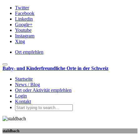
Twitter
Facebook
Linkedin
Google+
Youtube
Instagram
Xing
Ort empfehlen
Toggle navigation
Baby- und Kinderfreundliche Orte in der Schweiz
Startseite
News / Blog
Ort oder Aktivität empfehlen
Login
Kontakt
staldbach