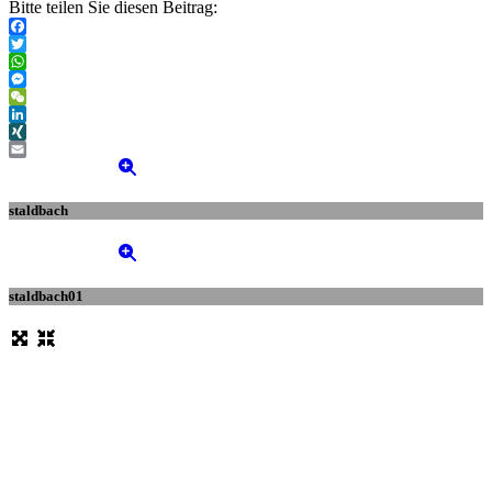
Bitte teilen Sie diesen Beitrag:
Facebook
Twitter
WhatsApp
Messenger
WeChat
LinkedIn
XING
Email
staldbach
staldbach01