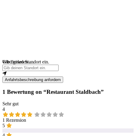
Wird geladen …
Gib deinen Standort ein.
Anfahrtsbeschreibung anfordern
1 Bewertung
on
“Restaurant Staldbach”
Sehr gut
4
1 Rezension
5
4