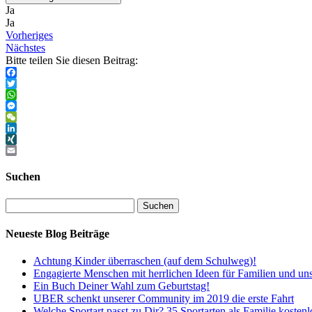
Ja
Ja
Vorheriges
Nächstes
Bitte teilen Sie diesen Beitrag:
Facebook
Twitter
WhatsApp
Messenger
WeChat
LinkedIn
XING
Email
Suchen
Neueste Blog Beiträge
Achtung Kinder überraschen (auf dem Schulweg)!
Engagierte Menschen mit herrlichen Ideen für Familien und un
Ein Buch Deiner Wahl zum Geburtstag!
UBER schenkt unserer Community im 2019 die erste Fahrt
Welche Sportart passt zu Dir? 35 Sportarten als Familie kostenl