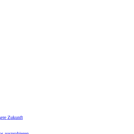
sere Zukunft
os ausprobieren.