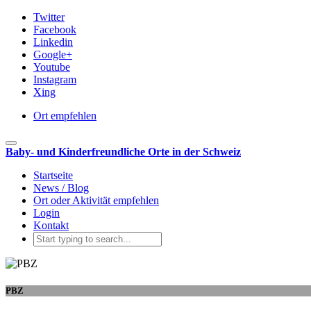
Twitter
Facebook
Linkedin
Google+
Youtube
Instagram
Xing
Ort empfehlen
Toggle navigation
Baby- und Kinderfreundliche Orte in der Schweiz
Startseite
News / Blog
Ort oder Aktivität empfehlen
Login
Kontakt
PBZ