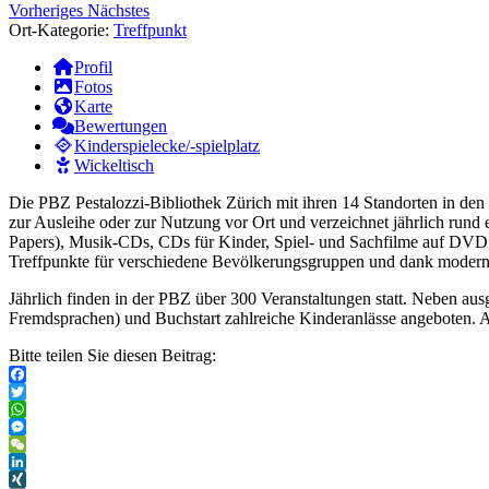
Vorheriges
Nächstes
Ort-Kategorie:
Treffpunkt
Profil
Fotos
Karte
Bewertungen
Kinderspielecke/-spielplatz
Wickeltisch
Die PBZ Pestalozzi-Bibliothek Zürich mit ihren 14 Standorten in den v
zur Ausleihe oder zur Nutzung vor Ort und verzeichnet jährlich run
Papers), Musik-CDs, CDs für Kinder, Spiel- und Sachfilme auf DVD 
Treffpunkte für verschiedene Bevölkerungsgruppen und dank modernst
Jährlich finden in der PBZ über 300 Veranstaltungen statt. Neben 
Fremdsprachen) und Buchstart zahlreiche Kinderanlässe angeboten. A
Bitte teilen Sie diesen Beitrag:
Facebook
Twitter
WhatsApp
Messenger
WeChat
LinkedIn