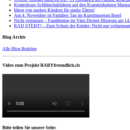
Kostenloses Schlittschuhfahren auf den Kunsteisbahnen Marga
Ideen von starken Kindern für starke Eltern!
Am 4. November ist Familien Tag im Kunstmuseum Basel
Nicht verpassen – Familientag im Vitra Design Museum am 14
RAD STEHT! – Zum Schutz der Kinder: Nicht nur verlangsame
Blog Archiv
Alle Blog Beiträge
Video zum Projekt BABYfreundlich.ch
Bitte teilen Sie unsere Seite: