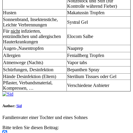
Notizblock und Stift (für
Kontrolle während Fieber)
Husten
Makatussin Tropfen
Sonnenbrand, Insektenstiche,
Systral Gel
Leichte Verbrennungen
Für
nicht
infizierten,
entzündlichen und allergischen
Elocom Salbe
Hauterkrankungen
Augen-,Nasentropfen
Naaprep
Allergien
Feniallberg Tropfen
Atmenwege (Nachts)
Vapor tabs
Schürfungen, Desinfektion
Bepanthen Spray
Hände Desinfektion (Eltern)
Sterilium Tissues oder Gel
Pflaster, Verbandsmaterial,
Verschiedene Anbieter
Kompressen, …
Author:
Sid
Familienvater einer Tochter und eines Sohnes
Bitte teilen Sie diesen Beitrag: