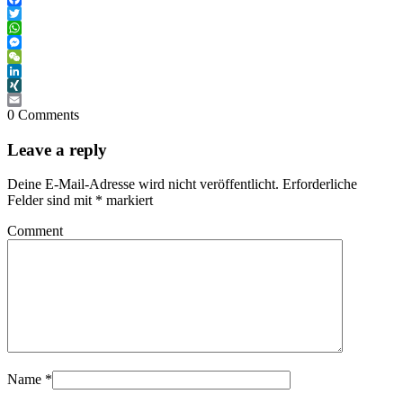
Facebook
Twitter
WhatsApp
Messenger
WeChat
LinkedIn
XING
Email
0 Comments
Leave a reply
Deine E-Mail-Adresse wird nicht veröffentlicht.
Erforderliche
Felder sind mit
*
markiert
Comment
Name
*