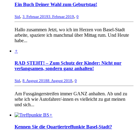
Ein Buch Deiner Wahl zum Geburtstag!
,
,
Sid
3. Februar 2019
3. Februar 2019
0
Hallo zusammen Jetzt, wo ich im Herzen von Basel-Stadt
arbeite, spaziere ich manchmal über Mittag rum. Und Heute
habe...
+
RAD STEHT! – Zum Schutz der Kinder: Nicht nur
verlangsamen, sondern ganz anhalten!
,
,
Sid
8. August 2018
8. August 2018
0
Am Fussgängerstreifen immer GANZ anhalten. Ab und zu
sehe ich wie Autofahrer/-innen es vielleicht zu gut meinen
und sich...
+
Kennen Sie die Quartiertreffunkte Basel-Stadt?